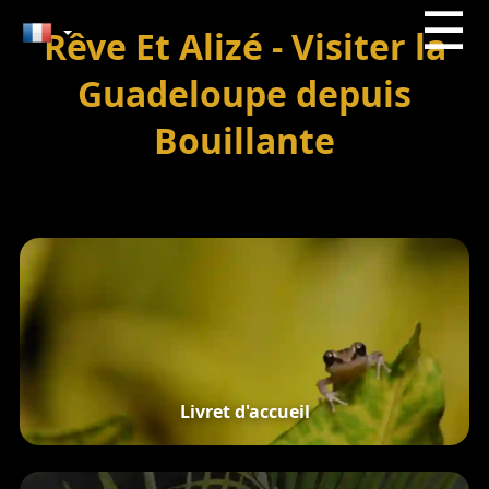
☰
Rêve Et Alizé - Visiter la
Guadeloupe depuis
Bouillante
Livret d'accueil